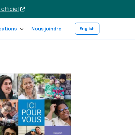
 officiel
cations
Nous joindre
English